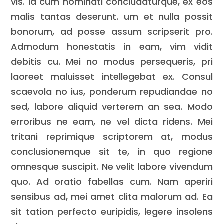
vis. Id cum nominati concludaturque, ex eos
malis tantas deserunt. um et nulla possit
bonorum, ad posse assum scripserit pro.
Admodum honestatis in eam, vim vidit
debitis cu. Mei no modus persequeris, pri
laoreet maluisset intellegebat ex. Consul
scaevola no ius, ponderum repudiandae no
sed, labore aliquid verterem an sea. Modo
erroribus ne eam, ne vel dicta ridens. Mei
tritani reprimique scriptorem at, modus
conclusionemque sit te, in quo regione
omnesque suscipit. Ne velit labore vivendum
quo. Ad oratio fabellas cum. Nam aperiri
sensibus ad, mei amet clita malorum ad. Ea
sit tation perfecto euripidis, legere insolens