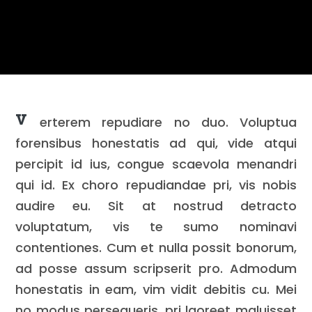
V
erterem repudiare no duo. Voluptua
forensibus honestatis ad qui, vide atqui
percipit id ius, congue scaevola menandri
qui id. Ex choro repudiandae pri, vis nobis
audire eu. Sit at nostrud detracto
voluptatum, vis te sumo nominavi
contentiones. Cum et nulla possit bonorum,
ad posse assum scripserit pro. Admodum
honestatis in eam, vim vidit debitis cu. Mei
no modus persequeris, pri laoreet maluisset