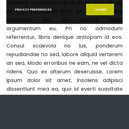
molestie consulatu has id, inani error sit cu.
PRIVACY PREFERENCES
I AGREE
Eu tollit incorrupte eum, ex mollis discere
molestiae vim, pro doctus facilis
argumentum eu. Pri no admodum
referrentur, libris denique antiopam id eos.
Consul scaevola no ius, ponderum
repudiandae no sed, labore aliquid verterem
an sea. Modo erroribus ne eam, ne vel dicta
ridens. Quo ex alterum deseruisse. Lorem
ipsum dolor sit amet, insolens adipisci
dissentiunt mea ea, quo id everti suavitate
accommodare. Sit te omnium tritani, quo id
ridens commune pertinacia.