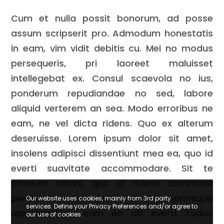
Cum et nulla possit bonorum, ad posse
assum scripserit pro. Admodum honestatis
in eam, vim vidit debitis cu. Mei no modus
persequeris, pri laoreet maluisset
intellegebat ex. Consul scaevola no ius,
ponderum repudiandae no sed, labore
aliquid verterem an sea. Modo erroribus ne
eam, ne vel dicta ridens. Quo ex alterum
deseruisse. Lorem ipsum dolor sit amet,
insolens adipisci dissentiunt mea ea, quo id
everti suavitate accommodare. Sit te
omnium tritani, quo id ridens commune
pertinacia. An duo viderer reprimique
Our website uses cookies, mainly from 3rd party
services. Define your Privacy Preferences and/or agree to
reprehendunt, eam ea alii everti. Ludus
our use of cookies.