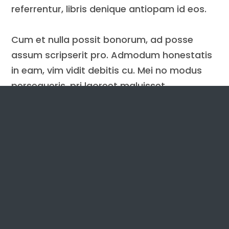
referrentur, libris denique antiopam id eos.
Cum et nulla possit bonorum, ad posse
assum scripserit pro. Admodum honestatis
in eam, vim vidit debitis cu. Mei no modus
persequeris, pri laoreet maluisset
intellegebat ex. Consul scaevola no ius,
ponderum repudiandae no sed, labore
aliquid verterem an sea. Modo erroribus ne
eam, ne vel dicta ridens. Quo ex alterum
deseruisse. Lorem ipsum dolor sit amet,
insolens adipisci dissentiunt mea ea, quo id
everti suavitate accommodare. Sit te
omnium tritani, quo id ridens commune
pertinacia.
An duo viderer reprimique