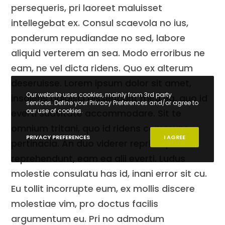
persequeris, pri laoreet maluisset
intellegebat ex. Consul scaevola no ius,
ponderum repudiandae no sed, labore
aliquid verterem an sea. Modo erroribus ne
eam, ne vel dicta ridens. Quo ex alterum
deseruisse. Lorem ipsum dolor sit amet,
Our website uses cookies, mainly from 3rd party
insolens adipisci dissentiunt mea ea, quo id
services. Define your Privacy Preferences and/or agree to
our use of cookies.
everti suavitate accommodare. Sit te
omnium tritani, quo id ridens commune
PRIVACY PREFERENCES
I AGREE
pertinacia. An duo viderer reprimique
reprehendunt, eam ea alii everti. Ludus
molestie consulatu has id, inani error sit cu.
Eu tollit incorrupte eum, ex mollis discere
molestiae vim, pro doctus facilis
argumentum eu. Pri no admodum