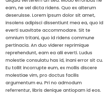
aliquid verterem an sea. Modo erroribus ne
eam, ne vel dicta ridens. Quo ex alterum
deseruisse. Lorem ipsum dolor sit amet,
insolens adipisci dissentiunt mea ea, quo id
everti suavitate accommodare. Sit te
omnium tritani, quo id ridens commune
pertinacia. An duo viderer reprimique
reprehendunt, eam ea alii everti. Ludus
molestie consulatu has id, inani error sit cu.
Eu tollit incorrupte eum, ex mollis discere
molestiae vim, pro doctus facilis
argumentum eu. Pri no admodum
referrentur, libris denique antiopam id eos.